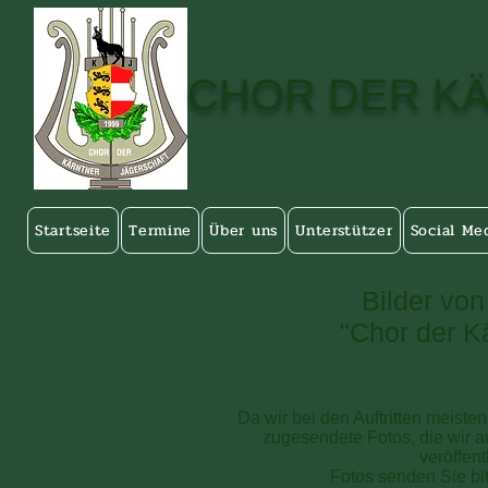
CHOR DER K
Startseite
Termine
Über uns
Unterstützer
Social Me
Bilder von
"Chor der K
Da wir bei den Auftritten meiste
zugesendete Fotos, die wir 
veröffent
Fotos senden Sie bi