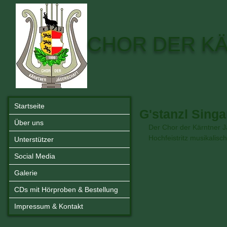
CHOR DER K
Startseite
G'stanzl Singa
Über uns
Der Chor der Kärntner Jä
Hochfeistritz musikalisch
Unterstützer
Social Media
Galerie
CDs mit Hörproben & Bestellung
Impressum & Kontakt